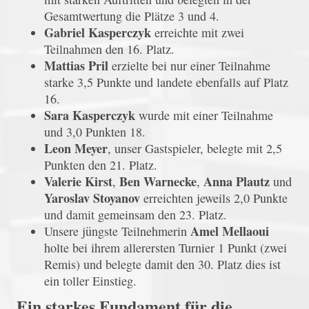
Gesamtwertung die Plätze 3 und 4.
Gabriel Kasperczyk
erreichte mit zwei
Teilnahmen den 16. Platz.
Mattias Pril
erzielte bei nur einer Teilnahme
starke 3,5 Punkte und landete ebenfalls auf Platz
16.
Sara Kasperczyk
wurde mit einer Teilnahme
und 3,0 Punkten 18.
Leon Meyer
, unser Gastspieler, belegte mit 2,5
Punkten den 21. Platz.
Valerie Kirst
Ben Warnecke
Anna Plautz
,
,
und
Yaroslav Stoyanov
erreichten jeweils 2,0 Punkte
und damit gemeinsam den 23. Platz.
Amel Mellaoui
Unsere jüngste Teilnehmerin
holte bei ihrem allerersten Turnier 1 Punkt (zwei
Remis) und belegte damit den 30. Platz dies ist
ein toller Einstieg.
Ein starkes Fundament für die