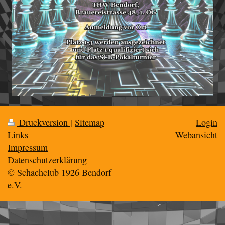
Druckversion
|
Sitemap
Login
Links
Webansicht
Impressum
Datenschutzerklärung
© Schachclub 1926 Bendorf
e.V.