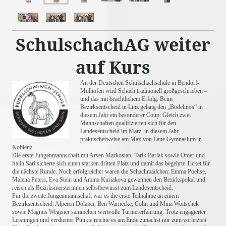
SchulschachAG weiter
auf Kurs
An der Deutschen Schulschachschule in Bendorf-
Mülhofen wird Schach traditionell großgeschrieben –
und das mit beachtlichem Erfolg. Beim
Bezirksentscheid in Linz gelang den „Bodelinos“ in
diesem Jahr ein besonderer Coup: Gleich zwei
Mannschaften qualifizierten sich für den
Landesentscheid im März, in diesem Jahr
praktischerweise am Max von Laue Gymnasium in
Koblenz.
Die erste Jungenmannschaft mit Arsen Markosian, Tarik Barlak sowie Ömer und
Salih Sari sicherte sich einen starken dritten Platz und damit das begehrte Ticket für
die nächste Runde. Noch erfolgreicher waren die Schachmädchen: Emma Poehse,
Malena Peters, Eva Stein und Amina Kuriakova gewannen den Bezirkspokal und
reisen als Bezirksmeisterinnen selbstbewusst zum Landesentscheid.
Für die zweite Jungenmannschaft war es die erste Teilnahme an einem
Bezirksentscheid. Alperen Dolapci, Ben Warnecke, Colin und Mina Woitschek
sowie Magnus Wegener sammelten wertvolle Turniererfahrung. Trotz engagierter
Leistungen und verdienter Punkte reichte es am Ende zunächst nur zum vorletzten